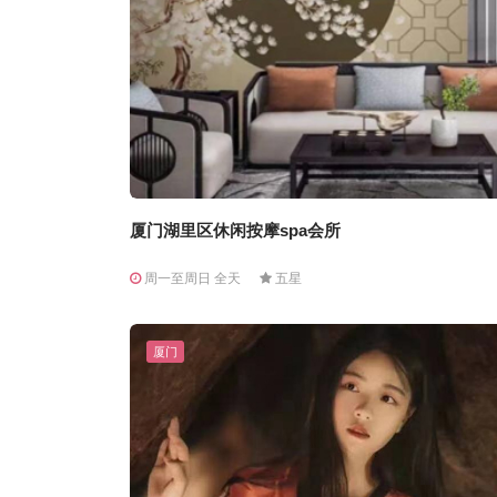
厦门湖里区休闲按摩spa会所
周一至周日 全天
五星
厦门