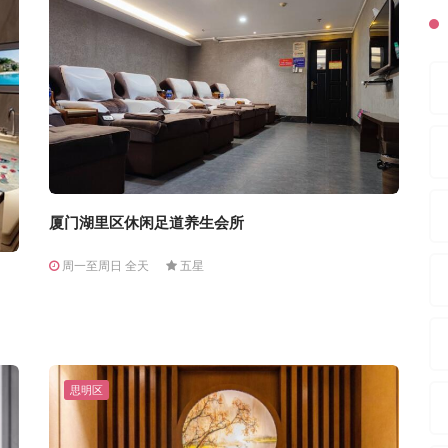
厦门湖里区休闲足道养生会所
周一至周日 全天
五星
思明区