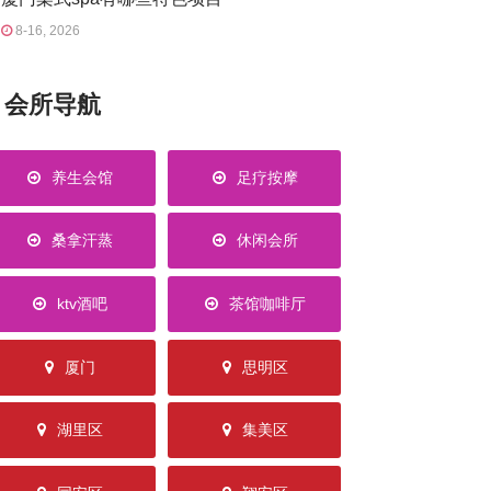
8-16, 2026
会所导航
养生会馆
足疗按摩
桑拿汗蒸
休闲会所
ktv酒吧
茶馆咖啡厅
厦门
思明区
湖里区
集美区